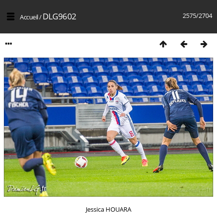
DLG9602
2575/2704
Accueil
/
Jessica HOUARA