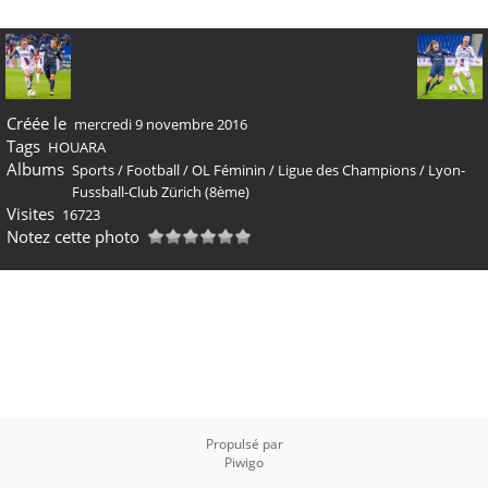
Créée le
mercredi 9 novembre 2016
Tags
HOUARA
Albums
Sports
/
Football
/
OL Féminin
/
Ligue des Champions
/
Lyon-
Fussball-Club Zürich (8ème)
Visites
16723
Notez cette photo
Propulsé par
Piwigo