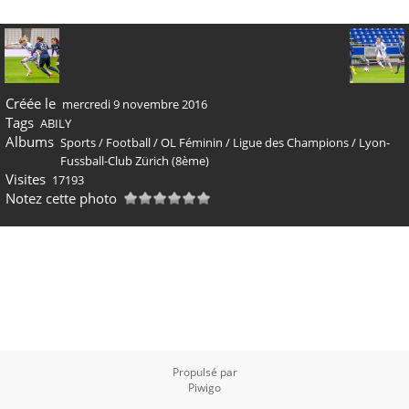
Créée le
mercredi 9 novembre 2016
Tags
ABILY
Albums
Sports
/
Football
/
OL Féminin
/
Ligue des Champions
/
Lyon-
Fussball-Club Zürich (8ème)
Visites
17193
Notez cette photo
Propulsé par
Piwigo