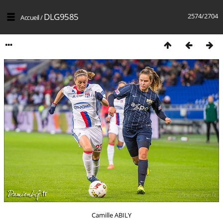
DLG9585
2574/2704
Accueil
/
Camille ABILY