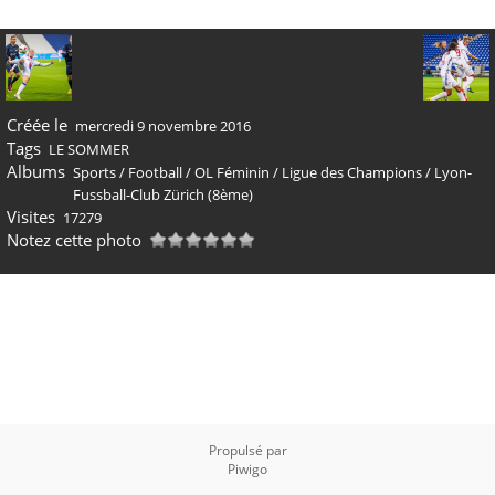
Créée le
mercredi 9 novembre 2016
Tags
LE SOMMER
Albums
Sports
/
Football
/
OL Féminin
/
Ligue des Champions
/
Lyon-
Fussball-Club Zürich (8ème)
Visites
17279
Notez cette photo
Propulsé par
Piwigo