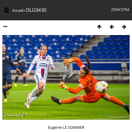
DLG9430
2559/2704
Accueil
/
Eugénie LE SOMMER