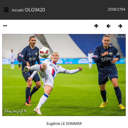
DLG9420
2558/2704
Accueil
/
Eugénie LE SOMMER