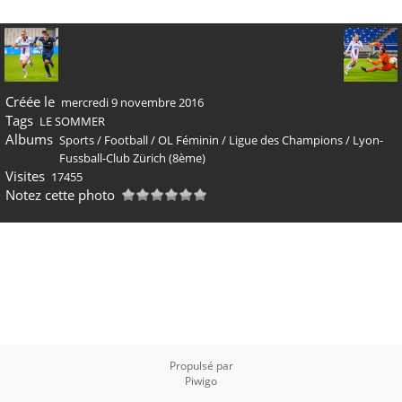
Créée le
mercredi 9 novembre 2016
Tags
LE SOMMER
Albums
Sports
/
Football
/
OL Féminin
/
Ligue des Champions
/
Lyon-
Fussball-Club Zürich (8ème)
Visites
17455
Notez cette photo
Propulsé par
Piwigo