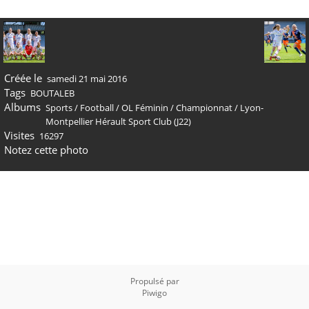
Créée le
samedi 21 mai 2016
Tags
BOUTALEB
Albums
Sports
/
Football
/
OL Féminin
/
Championnat
/
Lyon-
Montpellier Hérault Sport Club (J22)
Visites
16297
Notez cette photo
Propulsé par
Piwigo