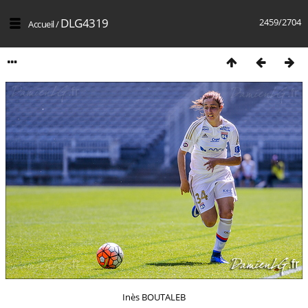
DLG4319
2459/2704
Accueil
/
Inès BOUTALEB