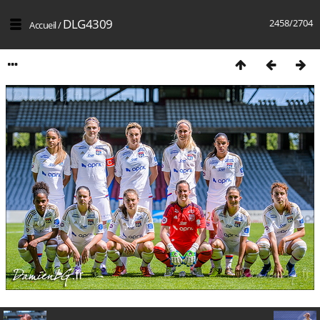
DLG4309
2458/2704
Accueil
/