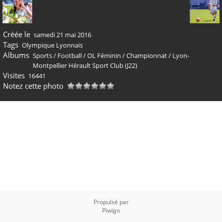
Créée le
samedi 21 mai 2016
Tags
Olympique Lyonnais
Albums
Sports
/
Football
/
OL Féminin
/
Championnat
/
Lyon-
Montpellier Hérault Sport Club (J22)
Visites
16441
Notez cette photo
Propulsé par
Piwigo