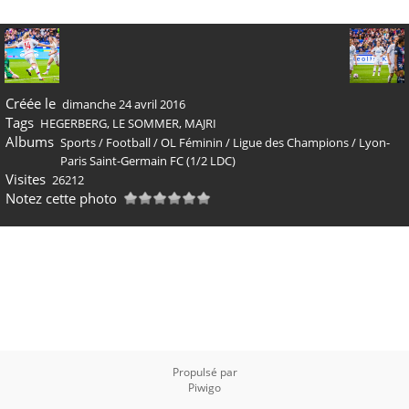
Créée le
dimanche 24 avril 2016
Tags
HEGERBERG
,
LE SOMMER
,
MAJRI
Albums
Sports
/
Football
/
OL Féminin
/
Ligue des Champions
/
Lyon-
Paris Saint-Germain FC (1/2 LDC)
Visites
26212
Notez cette photo
Propulsé par
Piwigo