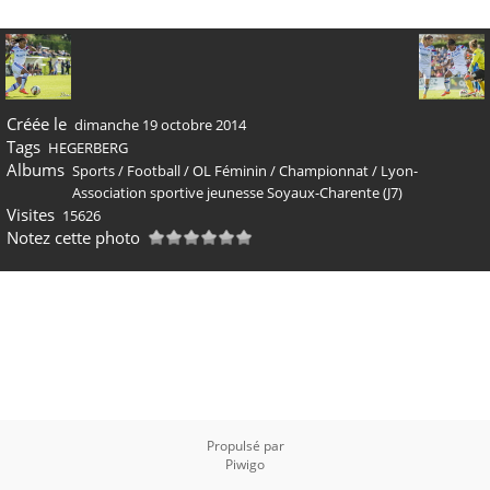
Créée le
dimanche 19 octobre 2014
Tags
HEGERBERG
Albums
Sports
/
Football
/
OL Féminin
/
Championnat
/
Lyon-
Association sportive jeunesse Soyaux-Charente (J7)
Visites
15626
Notez cette photo
Propulsé par
Piwigo