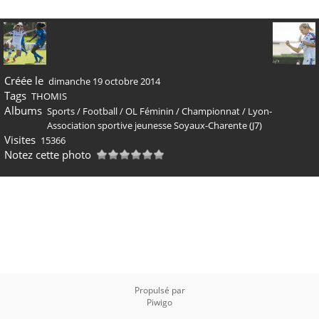
Créée le
dimanche 19 octobre 2014
Tags
THOMIS
Albums
Sports
/
Football
/
OL Féminin
/
Championnat
/
Lyon-
Association sportive jeunesse Soyaux-Charente (J7)
Visites
15366
Notez cette photo
Propulsé par
Piwigo