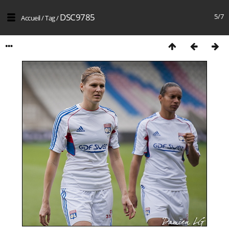
DSC9785
5/7
Accueil
/
Tag
/