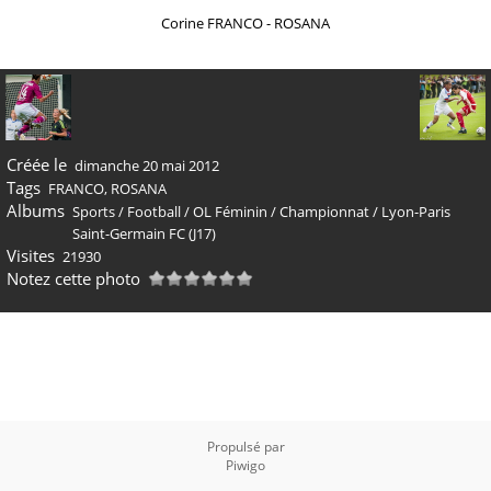
Corine FRANCO - ROSANA
Créée le
dimanche 20 mai 2012
Tags
FRANCO
,
ROSANA
Albums
Sports
/
Football
/
OL Féminin
/
Championnat
/
Lyon-Paris
Saint-Germain FC (J17)
Visites
21930
Notez cette photo
Propulsé par
Piwigo