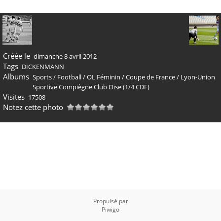
Créée le
dimanche 8 avril 2012
Tags
DICKENMANN
Albums
Sports
/
Football
/
OL Féminin
/
Coupe de France
/
Lyon-Union
Sportive Compiègne Club Oise (1/4 CDF)
Visites
17508
Notez cette photo
Propulsé par
Piwigo