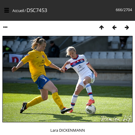
DSC7453
666/2704
Accueil
/
Lara DICKENMANN