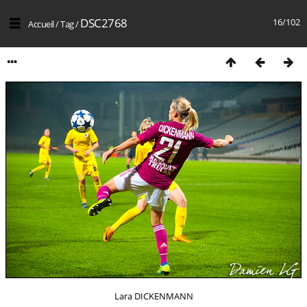
DSC2768
16/102
Accueil
/
Tag
/
Lara DICKENMANN