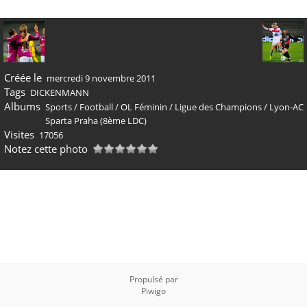
Créée le
mercredi 9 novembre 2011
Tags
DICKENMANN
Albums
Sports
/
Football
/
OL Féminin
/
Ligue des Champions
/
Lyon-AC
Sparta Praha (8ème LDC)
Visites
17056
Notez cette photo
Propulsé par
Piwigo