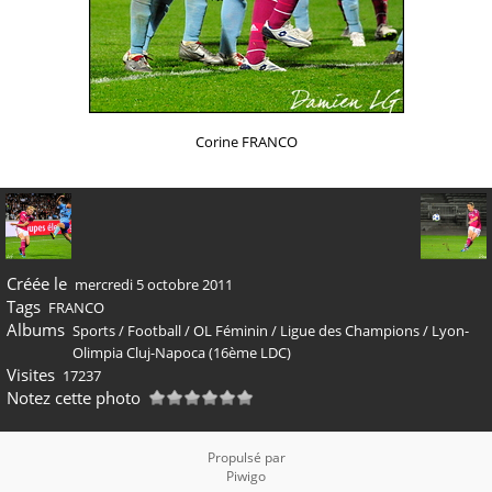
Corine FRANCO
Créée le
mercredi 5 octobre 2011
Tags
FRANCO
Albums
Sports
/
Football
/
OL Féminin
/
Ligue des Champions
/
Lyon-
Olimpia Cluj-Napoca (16ème LDC)
Visites
17237
Notez cette photo
Propulsé par
Piwigo