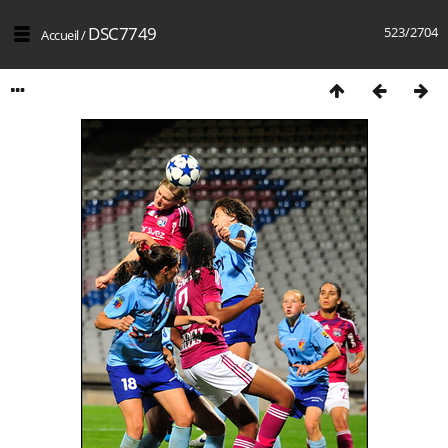
DSC7749
523/2704
Accueil
/