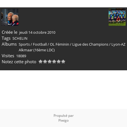
Créée le
jeudi 14 octobre 2010
Tags
SCHELIN
Albums
Sports
/
Football
/
OL Féminin
/
Ligue des Champions
/
Lyon-AZ
Alkmaar (16ème LDC)
Visites
18089
Notez cette photo
Propulsé par
Piwigo