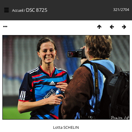
DSC 8725
321/2704
Accueil
/
Lotta SCHELIN