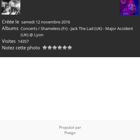
Créée le
samedi 12 novembre 2016
Albums
Concerts
/
Shameless (Fr) - Jack The Lad (UK) - Major Accident
(UK) @ Lyon
Visites
14357
Notez cette photo
Propulsé par
Piwigo