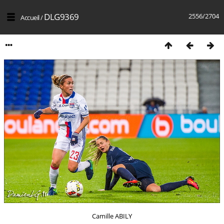
DLG9369
2556/2704
Accueil
/
Camille ABILY