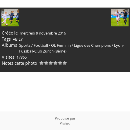
Créée le
mercredi 9 novembre 2016
Tags
ABILY
Albums
Sports
/
Football
/
OL Féminin
/
Ligue des Champions
/
Lyon-
Fussball-Club Zürich (8ème)
Visites
17865
Notez cette photo
Propulsé par
Piwigo