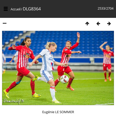
DLG8364
2533/2704
Accueil
/
Eugénie LE SOMMER