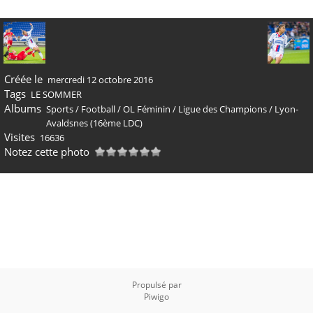
Créée le
mercredi 12 octobre 2016
Tags
LE SOMMER
Albums
Sports
/
Football
/
OL Féminin
/
Ligue des Champions
/
Lyon-
Avaldsnes (16ème LDC)
Visites
16636
Notez cette photo
Propulsé par
Piwigo