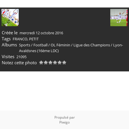
Créée le
mercredi 12 octobre 2016
Tags
FRANCO
,
PETIT
Albums
Sports
/
Football
/
OL Féminin
/
Ligue des Champions
/
Lyon-
Avaldsnes (16ème LDC)
Visites
21095
Notez cette photo
Propulsé par
Piwigo