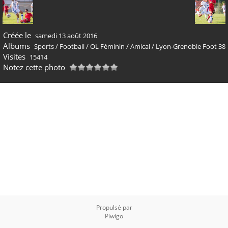
Créée le
samedi 13 août 2016
Albums
Sports
/
Football
/
OL Féminin
/
Amical
/
Lyon-Grenoble Foot 38
Visites
15414
Notez cette photo
Propulsé par
Piwigo