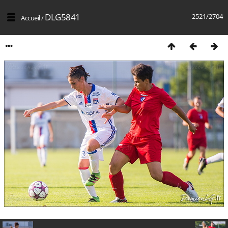
DLG5841
2521/2704
Accueil
/