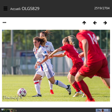
DLG5829
2519/2704
Accueil
/