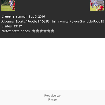
Créée le
samedi 13 août 2016
Albums
Sports
/
Football
/
OL Féminin
/
Amical
/
Lyon-Grenoble Foot 38
Visites
15187
Notez cette photo
Propulsé par
Piwigo