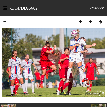
DLG5682
2508/2704
Accueil
/