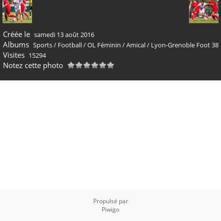
Créée le
samedi 13 août 2016
Albums
Sports
/
Football
/
OL Féminin
/
Amical
/
Lyon-Grenoble Foot 38
Visites
15294
Notez cette photo
Propulsé par
Piwigo