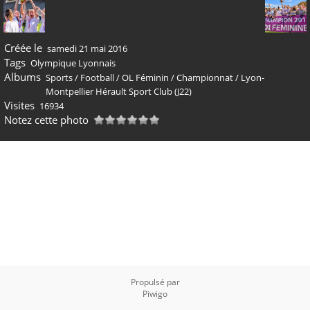
Créée le
samedi 21 mai 2016
Tags
Olympique Lyonnais
Albums
Sports
/
Football
/
OL Féminin
/
Championnat
/
Lyon-
Montpellier Hérault Sport Club (J22)
Visites
16934
Notez cette photo
Propulsé par
Piwigo