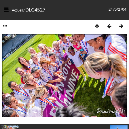
DLG4527
2475/2704
Accueil
/