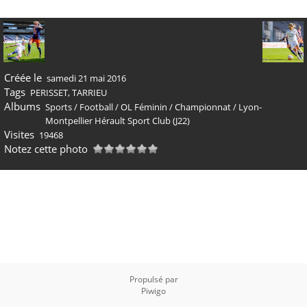
Créée le
samedi 21 mai 2016
Tags
PERISSET
,
TARRIEU
Albums
Sports
/
Football
/
OL Féminin
/
Championnat
/
Lyon-
Montpellier Hérault Sport Club (J22)
Visites
19468
Notez cette photo
Propulsé par
Piwigo