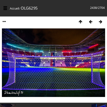
DLG6295
2438/2704
Accueil
/