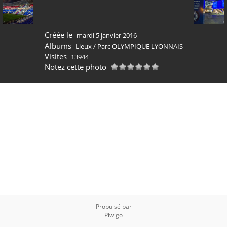
Créée le
mardi 5 janvier 2016
Albums
Lieux
/
Parc OLYMPIQUE LYONNAIS
Visites
13944
Notez cette photo
Propulsé par
Piwigo