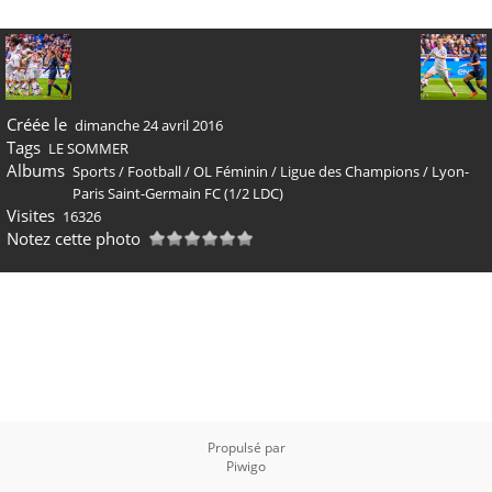
Créée le
dimanche 24 avril 2016
Tags
LE SOMMER
Albums
Sports
/
Football
/
OL Féminin
/
Ligue des Champions
/
Lyon-
Paris Saint-Germain FC (1/2 LDC)
Visites
16326
Notez cette photo
Propulsé par
Piwigo