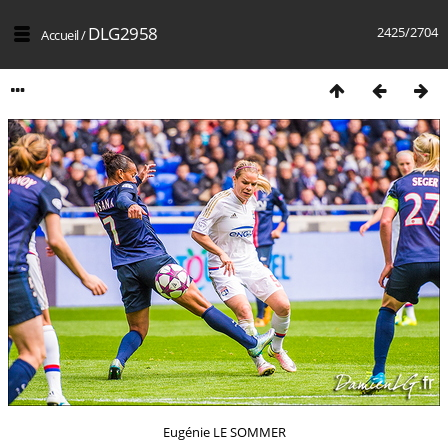
DLG2958
2425/2704
Accueil
/
Eugénie LE SOMMER