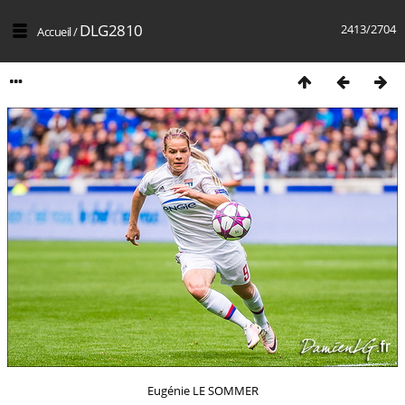
DLG2810
2413/2704
Accueil
/
Eugénie LE SOMMER