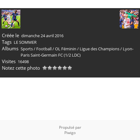
Créée le
dimanche 24 avril 2016
Tags
LE SOMMER
Albums
Sports
/
Football
/
OL Féminin
/
Ligue des Champions
/
Lyon-
Paris Saint-Germain FC (1/2 LDC)
Visites
16498
Notez cette photo
Propulsé par
Piwigo