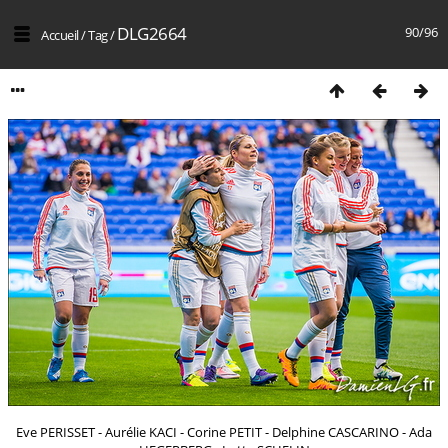
DLG2664
90/96
Accueil
/
Tag
/
Eve PERISSET - Aurélie KACI - Corine PETIT - Delphine CASCARINO - Ada