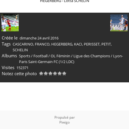
HEGERBERG - Lotta SCHELIN
Créée le
dimanche 24 avril 2016
Tags
CASCARINO
,
FRANCO
,
HEGERBERG
,
KACI
,
PERISSET
,
PETIT
,
SCHELIN
Albums
Sports
/
Football
/
OL Féminin
/
Ligue des Champions
/
Lyon-
Paris Saint-Germain FC (1/2 LDC)
Visites
152371
Notez cette photo
Propulsé par
Piwigo