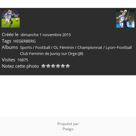
Créée le
dimanche 1 novembre 2015
Tags
HEGERBERG
Albums
Sports
/
Football
/
OL Féminin
/
Championnat
/
Lyon−Football
Club Feminin de Juvisy sur Orge (J8)
Visites
16875
Notez cette photo
Propulsé par
Piwigo