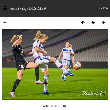
DLG2329
65/114
Accueil
/
Tag
/
Ada HEGERBERG