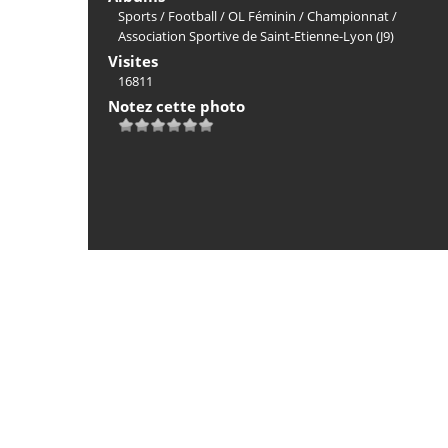
Sports
/
Football
/
OL Féminin
/
Championnat
/
Association Sportive de Saint-Etienne-Lyon (J9)
Visites
16811
Notez cette photo