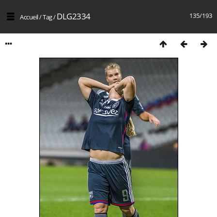
DLG2334
135/193
Accueil
/
Tag
/