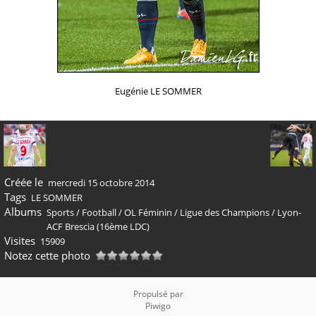
Eugénie LE SOMMER
Créée le
mercredi 15 octobre 2014
Tags
LE SOMMER
Albums
Sports
/
Football
/
OL Féminin
/
Ligue des Champions
/
Lyon-
ACF Brescia (16ème LDC)
Visites
15909
Notez cette photo
Propulsé par
Piwigo