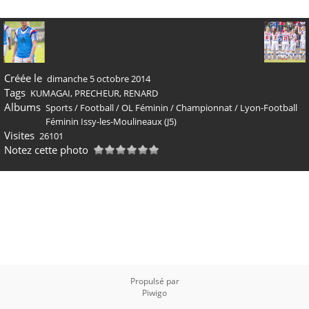
Créée le
dimanche 5 octobre 2014
Tags
KUMAGAI
,
PRECHEUR
,
RENARD
Albums
Sports
/
Football
/
OL Féminin
/
Championnat
/
Lyon-Football
Féminin Issy-les-Moulineaux (J5)
Visites
26101
Notez cette photo
Propulsé par
Piwigo