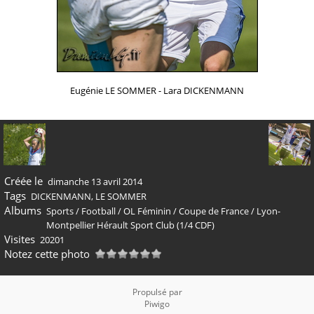
Eugénie LE SOMMER - Lara DICKENMANN
Créée le
dimanche 13 avril 2014
Tags
DICKENMANN
,
LE SOMMER
Albums
Sports
/
Football
/
OL Féminin
/
Coupe de France
/
Lyon-
Montpellier Hérault Sport Club (1/4 CDF)
Visites
20201
Notez cette photo
Propulsé par
Piwigo