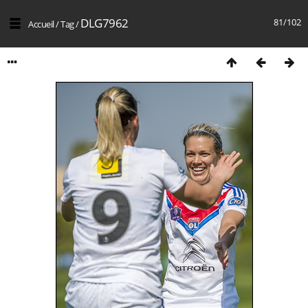
DLG7962
81/102
Accueil
/
Tag
/