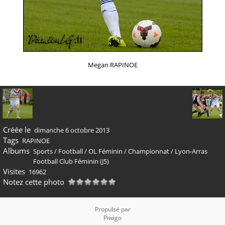
Megan RAPINOE
Créée le
dimanche 6 octobre 2013
Tags
RAPINOE
Albums
Sports
/
Football
/
OL Féminin
/
Championnat
/
Lyon-Arras
Football Club Féminin (J5)
Visites
16962
Notez cette photo
Propulsé par
Piwigo