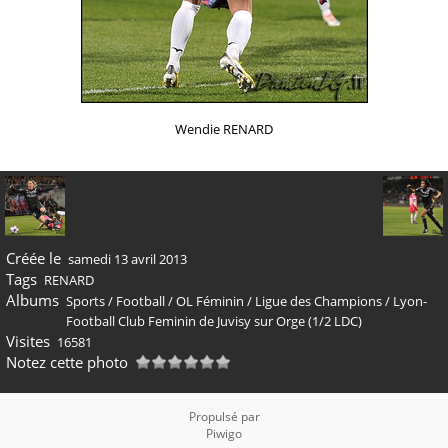
Wendie RENARD
Créée le
samedi 13 avril 2013
Tags
RENARD
Albums
Sports
/
Football
/
OL Féminin
/
Ligue des Champions
/
Lyon-
Football Club Feminin de Juvisy sur Orge (1/2 LDC)
Visites
16581
Notez cette photo
Propulsé par
Piwigo