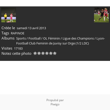
Créée le
samedi 13 avril 2013
Tags
RAPINOE
Albums
Sports
/
Football
/
OL Féminin
/
Ligue des Champions
/
Lyon-
Football Club Feminin de Juvisy sur Orge (1/2 LDC)
Visites
17183
Notez cette photo
Propulsé par
Piwigo