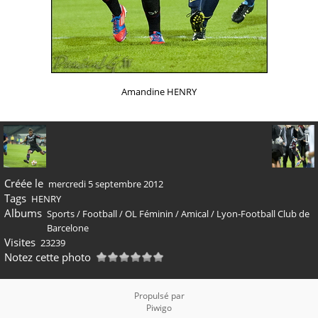
Amandine HENRY
Créée le
mercredi 5 septembre 2012
Tags
HENRY
Albums
Sports
/
Football
/
OL Féminin
/
Amical
/
Lyon-Football Club de
Barcelone
Visites
23239
Notez cette photo
Propulsé par
Piwigo